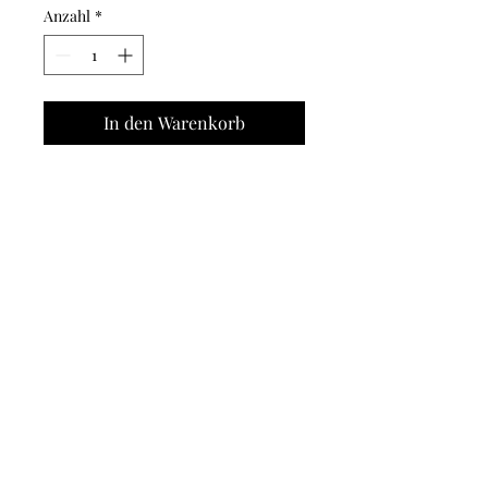
Anzahl
*
In den Warenkorb
Beschreibung: Siehe Bild 2
* Gemäß § 6 Abs 1 Z 27 UStG
Kleinunternehmerregelung wird keine
Umsatzsteuer
erhoben und folglich nicht
ausgewiesen.
AGB's
Datenschutz