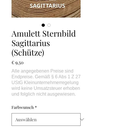
Amulett Sternbild
Sagittarius
(Schütze)
Preis
€ 9,50
Farbwunsch
*