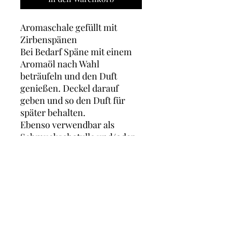
Aromaschale gefüllt mit
Zirbenspänen
Bei Bedarf Späne mit einem
Aromaöl nach Wahl
beträufeln und den Duft
genießen. Deckel darauf
geben und so den Duft für
später behalten.
Ebenso verwendbar als
Schmuckschatulle und/oder
Windlicht.
Maße: Höhe ca. 9cm
Durchmesser: ca. 9cm
* Gemäß § 6 Abs 1 Z 27 UStG