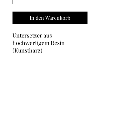
In den Warenkorb
Untersetzer aus
hochwertigem Resin
(Kunstharz)
* eingegossene Schrift
* hitzebeständig bis 100°C
* Gemäß § 6 Abs 1 Z 27 UStG
Kleinunternehmerregelung wird keine
Umsatzsteuer
erhoben und folglich nicht
ausgewiesen.
AGB's