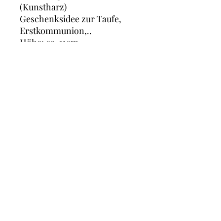
(Kunstharz)
Geschenksidee zur Taufe,
Erstkommunion,..
Höhe: ca. 11cm
* Gemäß § 6 Abs 1 Z 27 UStG
Kleinunternehmerregelung wird keine
Umsatzsteuer
erhoben und folglich nicht
ausgewiesen.
AGB's
Datenschutz
claudia@partofart.at